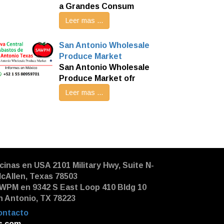
a Grandes Consum
Leer mas ...
San Antonio Wholesale
Produce Market
San Antonio Wholesale
Produce Market ofr
Leer mas ...
cinas en USA 2101 Military Hwy, Suite N-
McAllen, Texas 78503
WPM en 9342 S East Loop 410 Bldg 10
n Antonio, TX 78223
ontacto
|
s.com