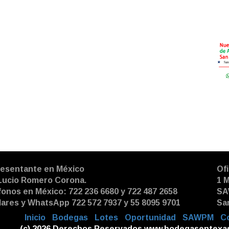
esentante en México
Ofi
 Lucio Romero Corona.
1 
fonos en México: 722 236 6680 y 722 487 2658
SA
lares y WhatsApp 722 572 7937 y 55 8095 9701
Sa
|
Inicio
|
Bodegas
|
Lotes
|
Oportunidad
|
SAWPM
|
C
(c) 2026 Derechos Reservados
www.bodegasentexa