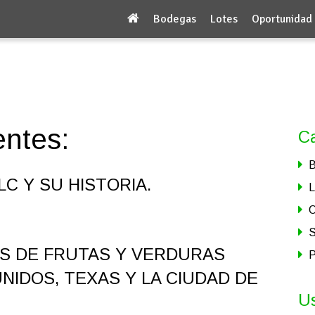
Bodegas
Lotes
Oportunidad
ntes:
Ca
B
LC Y SU HISTORIA.
L
O
AS DE FRUTAS Y VERDURAS
P
NIDOS, TEXAS Y LA CIUDAD DE
U