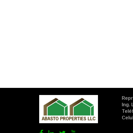
Repr
Ing.
Telé
Celu